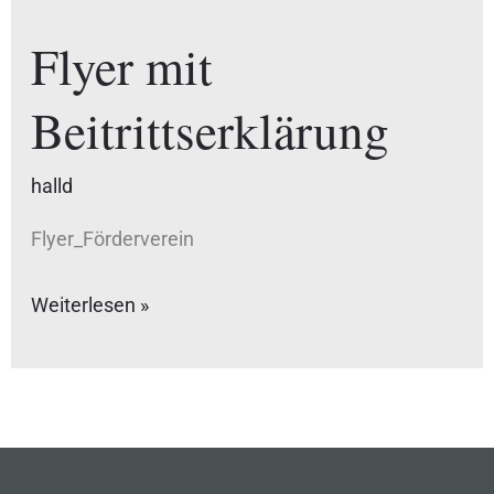
Flyer mit
Flyer
mit
Beitrittserklärung
Beitrittserklärung
halld
Flyer_Förderverein
Weiterlesen »