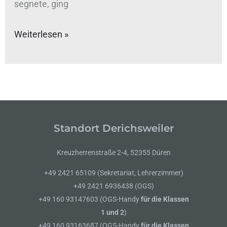
segnete, ging
Weiterlesen »
Standort Derichsweiler
Kreuzherrenstraße 2-4, 52355 Düren
+49 2421 65109 (Sekretariat, Lehrerzimmer)
+49 2421 6936438 (OGS)
+49 160 93147603 (OGS-Handy
für die Klassen
1 und 2
)
+49 160 93163687 (OGS-Handy
für die Klassen