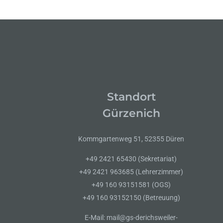
Standort
Gürzenich
Kommgartenweg 51, 52355 Düren
+49 2421 65430 (Sekretariat)
+49 2421 963685 (Lehrerzimmer)
+49 160 93151581 (OGS)
+49 160 93152150 (Betreuung)
E-Mail: mail@gs-derichsweiler-